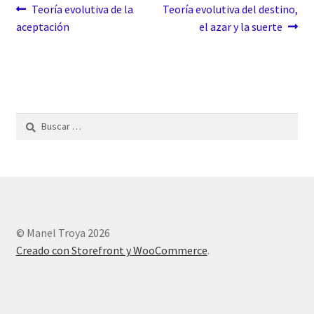
Navegación
Anterior:
Siguiente:
Teoría evolutiva de la
Teoría evolutiva del destino,
aceptación
el azar y la suerte
de
entradas
Buscar:
© Manel Troya 2026
Creado con Storefront y WooCommerce
.