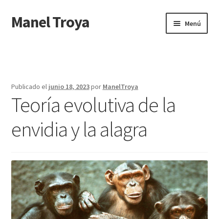
Manel Troya
Ir
Ir
Menú
a
al
la
contenido
Inicio
navegación
Sobre Manel Troya
Publicado el
junio 18, 2023
por
ManelTroya
Teoría evolutiva de la
envidia y la alagra