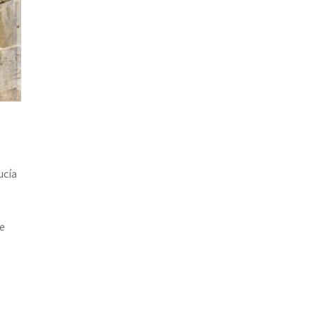
ucía
de