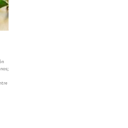
ión
anos;
ntre