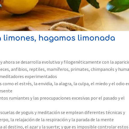
í y ahora se desarrolla evolutiva y filogenéticamente con la aparic
 peces, anfibios, reptiles, mamíferos, primates, chimpancés y hum
 y meditadores experimentados
mo el estrés, la envidia, la alagra, la culpa, el miedo y el odio e
resente
ntos rumiantes y las preocupaciones excesivas por el pasado y el
escuelas de yoguis y meditación se emplean diferentes técnicas y
po, la relajación de la respiración y la parada de la mente
 al destino, el azar y la suerte; y que es imposible controlar estos