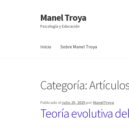
Manel Troya
Ir
Ir
a
al
Psicología y Educación
la
contenido
navegación
Inicio
Sobre Manel Troya
Inicio
Sobre Manel Troya
Categoría: Artículo
Publicado el
julio 25, 2025
por
ManelTroya
Teoría evolutiva de